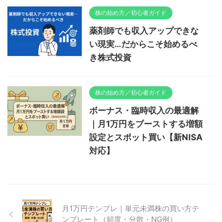
株の始め方／初心者ガイド
薬剤師でも収入アップできな
い現実…だからこそ始めるべ
き株式投資
株の始め方／初心者ガイド
ボーナス・臨時収入の最適解
｜月1万円をブーストする増額
設定とスポット買い【新NISA
対応】
月1万円テンプレ｜単元未満株の買い方テ
ンプレート（頻度・分散・NG例）