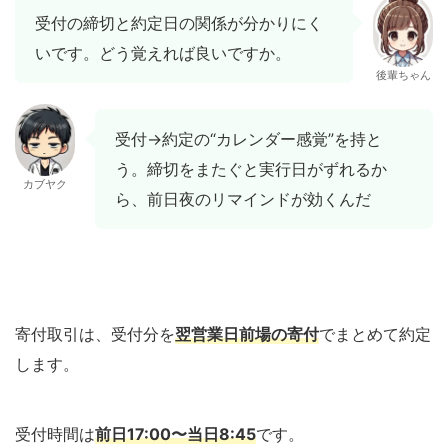
受付の締切と約定日の関係が分かりにく
いです。どう覚えれば良いですか。
後輩ちゃん
受付→約定の“カレンダー感覚”を持と
う。締切をまたぐと実行日がずれるか
カブヤク
ら、前日夜のリマインドが効くんだ
寄付取引は、受付分を
翌営業日前場の寄付
でまとめて約定
します。
受付時間は
前日17:00〜当日8:45
です。