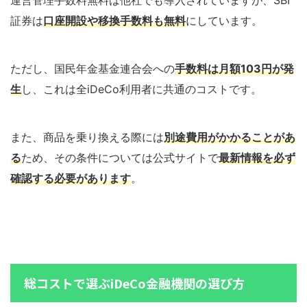
証券は
口座開設や移換手数料も無料
にしています。
ただし、国民年金基金連合会への
手数料は月額103円が発
生
し、これは全iDeCo利用者に共通のコストです。
また、商品を乗り換える際には
別途費用がかかることがあ
る
ため、その条件については公式サイトで
最新情報を必ず
確認する必要があります
。
総コストで選ぶiDeCo金融機関の選び方