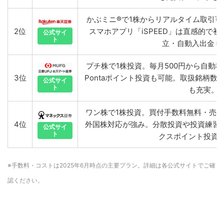
かぶミニ®で1株からリアルタイム取引
2位
スマホアプリ「iSPEED」は直感的で
公式サイ
ト
立・自動入出金も
プチ株で1株投資。毎月500円から自動
3位
Pontaポイント投資も可能。取扱銘柄
公式サイ
ト
も充実。
ワン株で1株投資。買付手数料無料・売
4位
外国株対応が強み。分散投資や投資練習
公式サイ
ト
クスポイント投資
※手数料・コストは2025年6月時点の主要プラン。詳細は各公式サイトでご確
認ください。