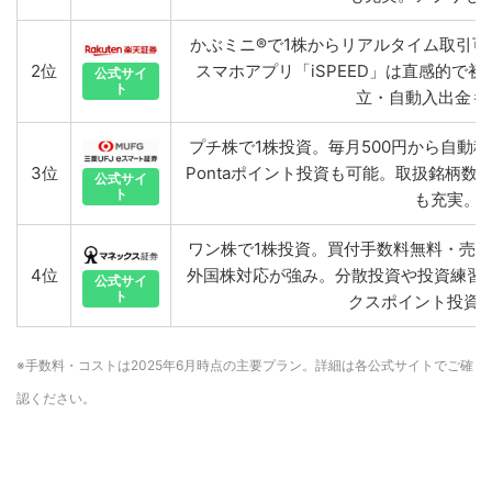
かぶミニ®で1株からリアルタイム取引
2位
スマホアプリ「iSPEED」は直感的で
公式サイ
ト
立・自動入出金も
プチ株で1株投資。毎月500円から自動
3位
Pontaポイント投資も可能。取扱銘柄
公式サイ
ト
も充実。
ワン株で1株投資。買付手数料無料・売
4位
外国株対応が強み。分散投資や投資練習
公式サイ
ト
クスポイント投資
※手数料・コストは2025年6月時点の主要プラン。詳細は各公式サイトでご確
認ください。