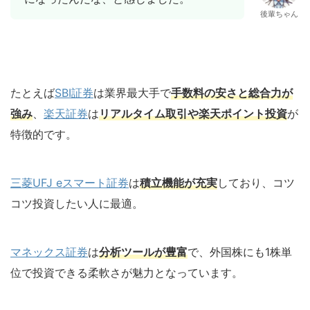
後輩ちゃん
たとえば
SBI証券
は業界最大手で
手数料の安さと総合力が
強み
、
楽天証券
は
リアルタイム取引や楽天ポイント投資
が
特徴的です。
三菱UFJ eスマート証券
は
積立機能が充実
しており、コツ
コツ投資したい人に最適。
マネックス証券
は
分析ツールが豊富
で、外国株にも1株単
位で投資できる柔軟さが魅力となっています。