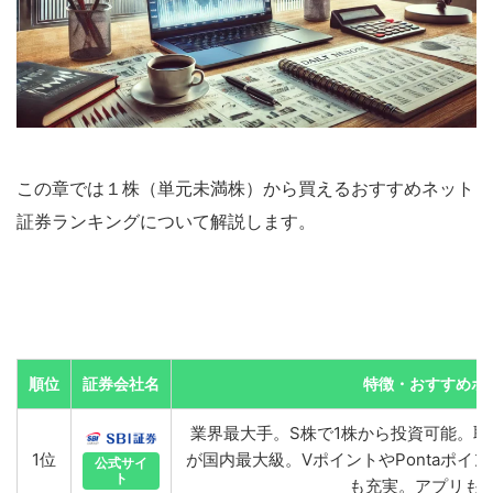
この章では１株（単元未満株）から買えるおすすめネット
証券ランキングについて解説します。
順位
証券会社名
特徴・おすすめポ
業界最大手。S株で1株から投資可能。
1位
が国内最大級。VポイントやPontaポイン
公式サイ
ト
も充実。アプリも