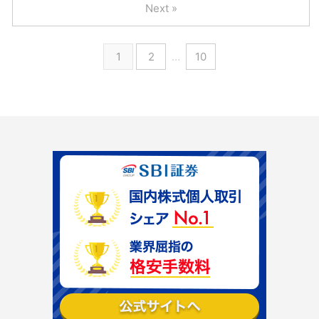
Next »
1
2
…
10