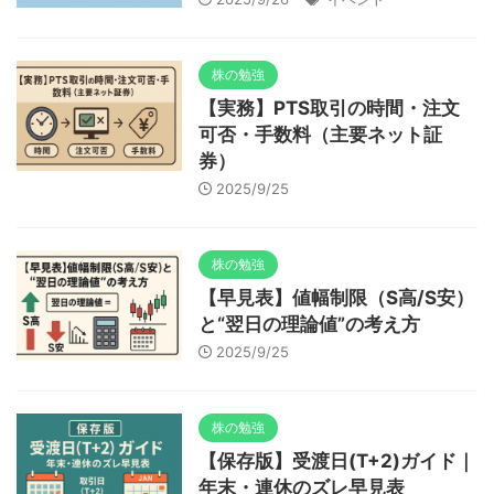
株の勉強
【実務】PTS取引の時間・注文
可否・手数料（主要ネット証
券）
2025/9/25
株の勉強
【早見表】値幅制限（S高/S安）
と“翌日の理論値”の考え方
2025/9/25
株の勉強
【保存版】受渡日(T+2)ガイド｜
年末・連休のズレ早見表