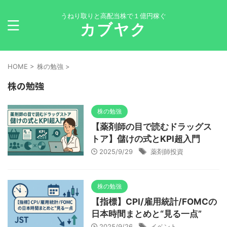
うねり取りと高配当株で１億円稼ぐ
カブヤク
HOME
>
株の勉強
>
株の勉強
株の勉強
【薬剤師の目で読むドラッグス
トア】儲けの式とKPI超入門
2025/9/29
薬剤師投資
株の勉強
【指標】CPI/雇用統計/FOMCの
日本時間まとめと“見る一点”
2025/9/26
イベント