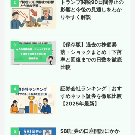
トランプ関税90日間停止の
2
影響と今後の見通しをわか
りやすく解説
【保存版】過去の株価暴
3
落・ショックまとめ｜下落
率と回復までの日数を徹底
比較
証券会社ランキング｜おす
4
すめネット証券を徹底比較
【2025年最新】
SBI証券の口座開設にかか
5