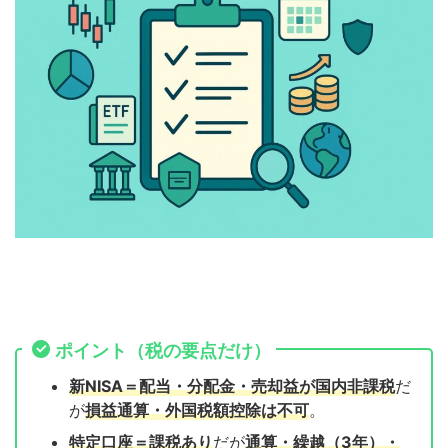
ポイント（税の要点だけ）
新NISA＝配当・分配金・売却益が国内非課税
だ
が
損益通算・外国税額控除は不可
。
特定口座＝課税あり
だが
通算・繰越（3年）・