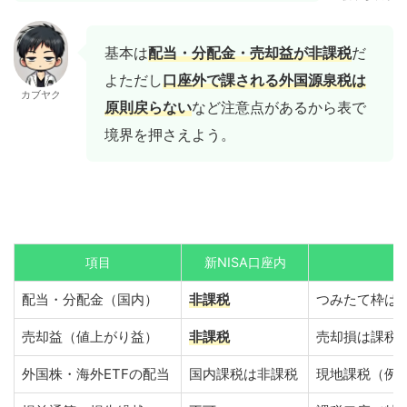
基本は
配当・分配金・売却益が非課税
だ
よただし
口座外で課される外国源泉税は
カブヤク
原則戻らない
など注意点があるから表で
境界を押さえよう。
項目
新NISA口座内
配当・分配金（国内）
非課税
つみたて枠は
売却益（値上がり益）
非課税
売却損は課税
外国株・海外ETFの配当
国内課税は非課税
現地課税（例