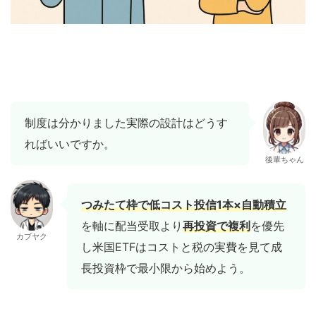
制度は分かりました実際の設計はどうす
ればいいですか。
後輩ちゃん
つみたて枠で低コスト投信1本×自動積立
を軸に配当受取より
再投資で複利
を優先
カブヤク
し米国ETFはコストと税の実費を見て成
長投資枠で最小限から始めよう。