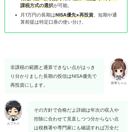
課税方式の選択
が可能。
月1万円の長期は
NISA優先×再投資
、短期や通
算前提は特定口座の使い分け。
非課税の範囲と通算できない点がはっき
り分かりました長期の投信はNISA優先で
後輩ちゃん
再投資にします。
その方針で合格だよ詳細は年次の収入や
控除に合わせて見直しつつ分からない点
カブヤク
は税務署や専門家にも確認すれば万全だ