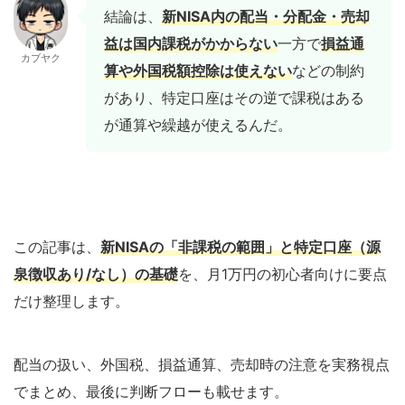
結論は、
新NISA内の配当・分配金・売却
益は国内課税がかからない
一方で
損益通
カブヤク
算や外国税額控除は使えない
などの制約
があり、特定口座はその逆で課税はある
が通算や繰越が使えるんだ。
この記事は、
新NISAの「非課税の範囲」と特定口座（源
泉徴収あり/なし）の基礎
を、月1万円の初心者向けに要点
だけ整理します。
配当の扱い、外国税、損益通算、売却時の注意を実務視点
でまとめ、最後に判断フローも載せます。