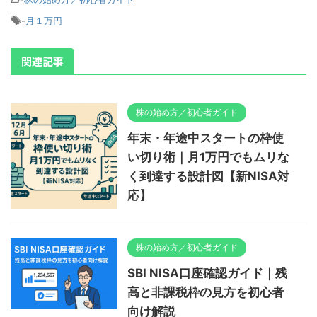
-
月１万円
関連記事
株の始め方／初心者ガイド
年末・年途中スタートの枠使
い切り術｜月1万円でもムリな
く到達する設計図【新NISA対
応】
株の始め方／初心者ガイド
SBI NISA口座確認ガイド｜残
高と非課税枠の見方を初心者
向け解説