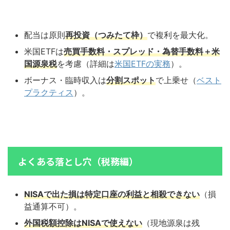
配当は原則
再投資（つみたて枠）
で複利を最大化。
米国ETFは
売買手数料・スプレッド・為替手数料＋米
国源泉税
を考慮（詳細は
米国ETFの実務
）。
ボーナス・臨時収入は
分割スポット
で上乗せ（
ベスト
プラクティス
）。
よくある落とし穴（税務編）
NISAで出た損は特定口座の利益と相殺できない
（損
益通算不可）。
外国税額控除はNISAで使えない
（現地源泉は残