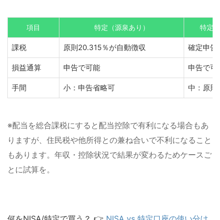
項目
特定（源泉あり）
特定
課税
原則20.315％が自動徴収
確定申告
損益通算
申告で可能
申告で可
手間
小：申告省略可
中：原則
※配当を総合課税にすると配当控除で有利になる場合もあ
りますが、住民税や他所得との兼ね合いで不利になること
もあります。年収・控除状況で結果が変わるためケースご
とに試算を。
何をNISA/特定で買う？ 👉
NISA vs 特定口座の使い分け