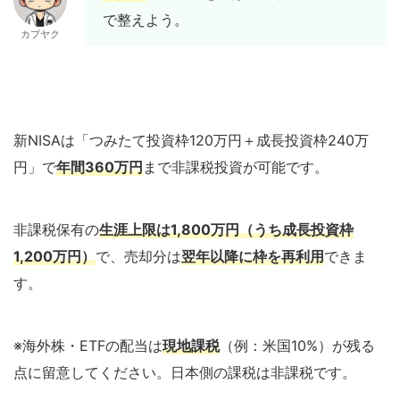
で整えよう。
カブヤク
新NISAは「つみたて投資枠120万円＋成長投資枠240万
円」で
年間360万円
まで非課税投資が可能です。
非課税保有の
生涯上限は1,800万円（うち成長投資枠
1,200万円）
で、売却分は
翌年以降に枠を再利用
できま
す。
※海外株・ETFの配当は
現地課税
（例：米国10%）が残る
点に留意してください。日本側の課税は非課税です。