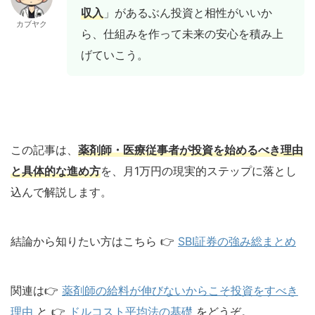
収入
」があるぶん投資と相性がいいか
カブヤク
ら、仕組みを作って未来の安心を積み上
げていこう。
この記事は、
薬剤師・医療従事者が投資を始めるべき理由
と具体的な進め方
を、月1万円の現実的ステップに落とし
込んで解説します。
結論から知りたい方はこちら 👉
SBI証券の強み総まとめ
関連は👉
薬剤師の給料が伸びないからこそ投資をすべき
理由
と 👉
ドルコスト平均法の基礎
をどうぞ。