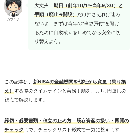
大丈夫、
期日（前年10/1〜当年9/30）と
手順（廃止→開設）
だけ押さえれば迷わ
カブヤク
ないよ、まずは当年の“事故買付”を避け
るために自動積立を止めてから安全に切
り替えよう。
この記事は、
新NISAの金融機関を他社から変更（乗り換
え）
する際のタイムラインと実務手順を、月1万円運用の
視点で解説します。
締切・必要書類・積立の止め方・既存資産の扱い・再開の
チェック
まで、チェックリスト形式で一気に整えます。