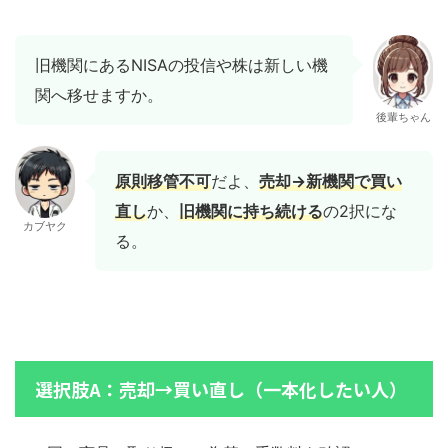
旧機関にあるNISAの投信や株は新しい機
関へ移せますか。
後輩ちゃん
原則移管不可
だよ、
売却→新機関で買い
直し
か、
旧機関に持ち続ける
の2択にな
カブヤク
る。
選択肢A：売却→買い直し（一本化したい人）