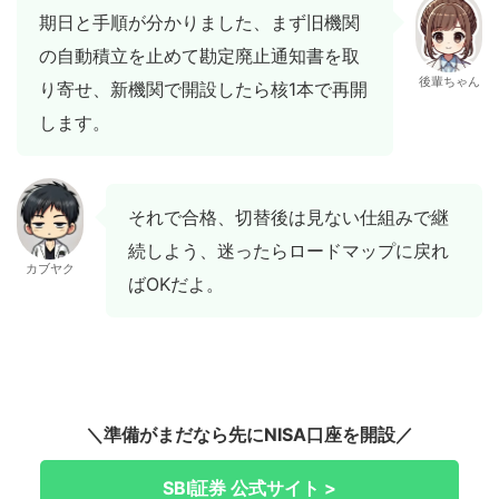
期日と手順が分かりました、まず旧機関
の自動積立を止めて勘定廃止通知書を取
後輩ちゃん
り寄せ、新機関で開設したら核1本で再開
します。
それで合格、切替後は見ない仕組みで継
続しよう、迷ったらロードマップに戻れ
カブヤク
ばOKだよ。
＼準備がまだなら先にNISA口座を開設／
SBI証券 公式サイト >