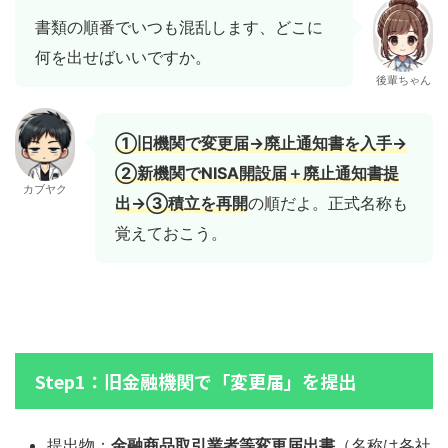
書類の順番でいつも混乱します、どこに
何を出せばいいですか。
後輩ちゃん
①旧機関で変更届→廃止通知書を入手→
②新機関でNISA開設届＋廃止通知書提
カブヤク
出→③積立を再開
の順だよ。正式名称も
覚えておこう。
Step1：旧金融機関で「変更届」を提出
提出物：
金融商品取引業者等変更届出書
（名称は各社