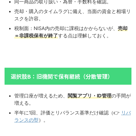
同一商品の取り扱い・為替・手数料を確認。
売却・購入のタイムラグに備え、当面の資金と相場リ
スクを許容。
税制面：NISA内の売却に課税はかからないが、
売却
＝非課税保有が終了
する点は理解しておく。
選択肢B：旧機関で保有継続（分散管理）
管理口座が増えるため、
閲覧アプリ・ID管理
の手間が
増える。
半年に1回、評価とリバランス基準だけ確認（👉
リバ
ランスの型
）。