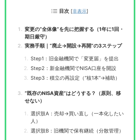
目次
[
非表示
]
変更の“全体像”を先に把握する（1年に1回・
期日厳守）
実務手順｜“廃止→開設→再開”の3ステップ
Step1：旧金融機関で「変更届」を提出
Step2：新金融機関でNISA口座を開設
Step3：積立の再設定（“核1本”→補助）
“既存のNISA資産”はどうする？（原則、移
せない）
選択肢A：売却→買い直し（一本化したい
人）
選択肢B：旧機関で保有継続（分散管理）