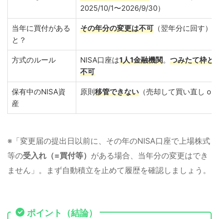
2025/10/1〜2026/9/30）
当年に買付がある
その年分の変更は不可
（翌年分に回す）
と？
方式のルール
NISA口座は
1人1金融機関
。
つみたて枠と
不可
保有中のNISA資
原則
移管できない
（売却して買い直し or
産
※「変更届の提出日以前に、その年のNISA口座で上場株式
等の
受入れ（=買付等）
がある場合、当年分の変更はでき
ません」。まず自動積立を止めて履歴を確認しましょう。
ポイント（結論）