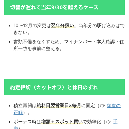
切替が遅れて当年9/30を越えるケース
10〜12月の変更は
翌年分扱い
。当年分の駆け込みはで
きない。
書類不備をなくすため、マイナンバー・本人確認・住
所一致を事前に整える。
約定締切（カットオフ）と休日のずれ
積立再開は
給料日翌営業日×毎月
に固定（👉
頻度の
正解
）。
ボーナス時は
増額＋スポット買い
で効率化（👉
手
順
）。