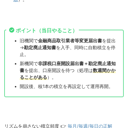
ポイント（当日やること）
旧機関で
金融商品取引業者等変更届出書
を提出
→
勘定廃止通知書
を入手、同時に自動積立を停
止。
新機関で
非課税口座開設届出書＋勘定廃止通知
書
を提出、口座開設を待つ（処理は
数週間かか
ることがある
）。
開設後、核1本の積立を再設定して運用再開。
リズムを崩さない積立頻度 👉
毎月/毎週/毎日の正解