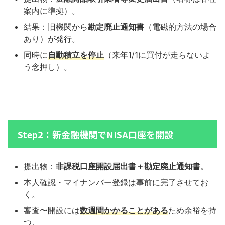
案内に準拠）。
結果：旧機関から
勘定廃止通知書
（電磁的方法の場合
あり）が発行。
同時に
自動積立を停止
（来年1/1に買付が走らないよ
う念押し）。
Step2：新金融機関でNISA口座を開設
提出物：
非課税口座開設届出書＋勘定廃止通知書
。
本人確認・マイナンバー登録は事前に完了させてお
く。
審査〜開設には
数週間かかることがある
ため余裕を持
つ。