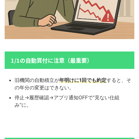
1/1の自動買付に注意（最重要）
旧機関の自動積立が
年明けに1回でも約定
すると、そ
の年分の変更はできない。
停止→履歴確認→アプリ通知OFFで“見ない仕組
み”に。