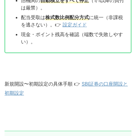
旧機関の
自動積立をすべて停止
（1/1以降の買付
は厳禁）。
配当受取は
株式数比例配分方式
に統一（非課税
を逃さない）。👉
設定ガイド
現金・ポイント残高を確認（端数で失敗しやす
い）。
新規開設〜初期設定の具体手順 👉
SBI証券の口座開設と
初期設定