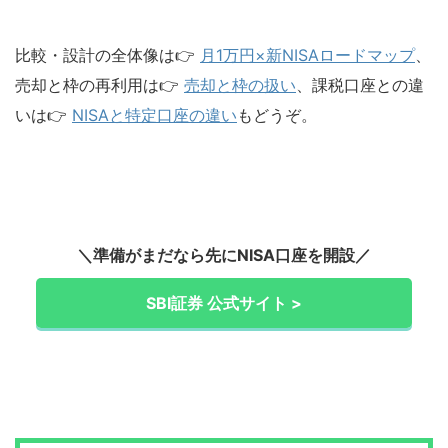
比較・設計の全体像は👉
月1万円×新NISAロードマップ
、
売却と枠の再利用は👉
売却と枠の扱い
、課税口座との違
いは👉
NISAと特定口座の違い
もどうぞ。
＼準備がまだなら先にNISA口座を開設／
SBI証券 公式サイト >