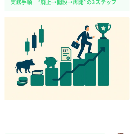
実務手順｜“廃止→開設→再開”の3ステップ