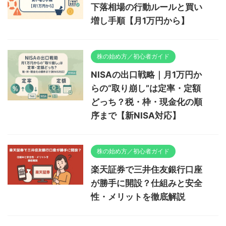
下落相場の行動ルールと買い
増し手順【月1万円から】
株の始め方／初心者ガイド
NISAの出口戦略｜月1万円か
らの“取り崩し”は定率・定額
どっち？税・枠・現金化の順
序まで【新NISA対応】
株の始め方／初心者ガイド
楽天証券で三井住友銀行口座
が勝手に開設？仕組みと安全
性・メリットを徹底解説