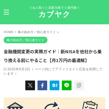
うねり取りと高配当株で１億円稼ぐ
カブヤク
HOME
>
株の始め方／初心者ガイド
>
株の始め方／初心者ガイド
金融機関変更の実務ガイド｜新NISAを他社から乗
り換える前にやること【月1万円の最適解】
2025年9月3日