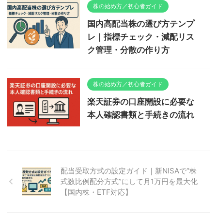
株の始め方／初心者ガイド
国内高配当株の選び方テンプ
レ｜指標チェック・減配リス
ク管理・分散の作り方
株の始め方／初心者ガイド
楽天証券の口座開設に必要な
本人確認書類と手続きの流れ
配当受取方式の設定ガイド｜新NISAで“株
式数比例配分方式”にして月1万円を最大化
【国内株・ETF対応】