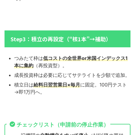
Step3：積立の再設定（“核1本”→補助）
つみたて枠は
低コストの全世界or米国インデックス1
本に集約
（再投資型）。
成長投資枠は必要に応じてサテライトを少額で追加。
積立日は
給料日翌営業日×毎月
に固定。100円テスト
→即1万円へ。
チェックリスト（申請前の停止作業）