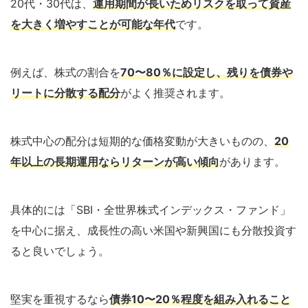
20代・30代は、
運用期間が長いためリスクを取って資産
を大きく増やすことが可能な年代
です。
例えば、株式の割合を
70〜80％に設定し、残りを債券や
リートに分散する配分
がよく推奨されます。
株式中心の配分は短期的な価格変動が大きいものの、
20
年以上の長期運用ならリターンが高い傾向
があります。
具体的には「SBI・全世界株式インデックス・ファンド」
を中心に据え、成長性の高い米国や新興国にも分散投資す
ると良いでしょう。
堅実を重視するなら
債券10〜20％程度を組み入れること