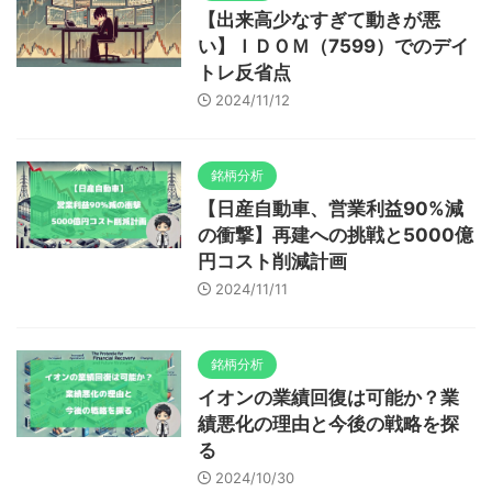
【出来高少なすぎて動きが悪
い】ＩＤＯＭ（7599）でのデイ
トレ反省点
2024/11/12
銘柄分析
【日産自動車、営業利益90%減
の衝撃】再建への挑戦と5000億
円コスト削減計画
2024/11/11
銘柄分析
イオンの業績回復は可能か？業
績悪化の理由と今後の戦略を探
る
2024/10/30