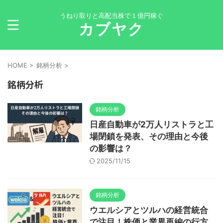
うねり取りと高配当株で１億円稼ぐ
カブヤク
HOME
>
銘柄分析
>
銘柄分析
銘柄分析
日産自動車が2万人リストラと工
場閉鎖を発表、その理由と今後
の影響は？
2025/11/15
銘柄分析
ウエルシアとツルハの経営統合
で注目！株価と業界再編の行方