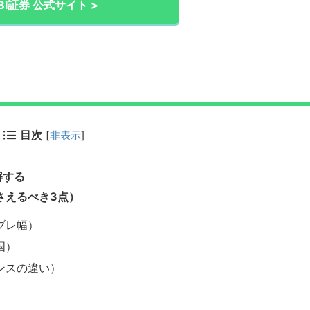
BI証券 公式サイト >
目次
[
非表示
]
解する
さえるべき3点）
ブレ幅）
国）
ンスの違い）