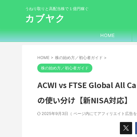
うねり取りと高配当株で１億円稼ぐ
カブヤク
HOME
HOME
>
株の始め方／初心者ガイド
>
株の始め方／初心者ガイド
ACWI vs FTSE Globa
の使い分け【新NISA対応】
2025年9月3日