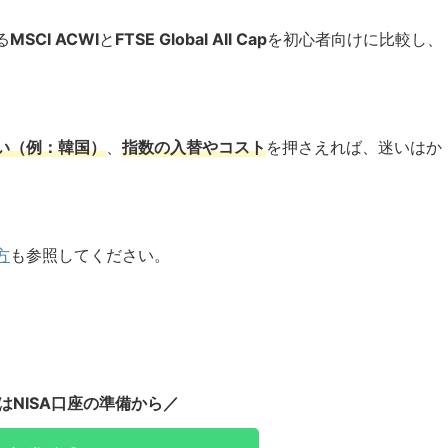
る
MSCI ACWI
と
FTSE Global All Cap
を初心者向けに比較し、
い（例：韓国）
、
指数の入替やコスト
を押さえれば、迷いはか
方
も参照してください。
はNISA口座の準備から／