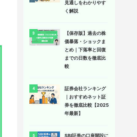
見通しをわかりやす
く解説
【保存版】過去の株
3
価暴落・ショックま
とめ｜下落率と回復
までの日数を徹底比
較
証券会社ランキング
4
｜おすすめネット証
券を徹底比較【2025
年最新】
SBI証券の口座開設に
5