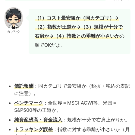
（1）コスト最安級か（同カテゴリ）→
（2）指数が王道か→（3）規模が十分で
カブヤク
右肩か→（4）指数との乖離が小さいか
の
順でOKだよ。
信託報酬
：同カテゴリで最安級か（税抜・税込の表記
に注意）。
ベンチマーク
：全世界＝MSCI ACWI等、米国＝
S&P500等の王道か。
純資産残高・資金流入
：規模が十分で右肩上がりか。
トラッキング誤差
：指数に対する乖離が小さいか（月