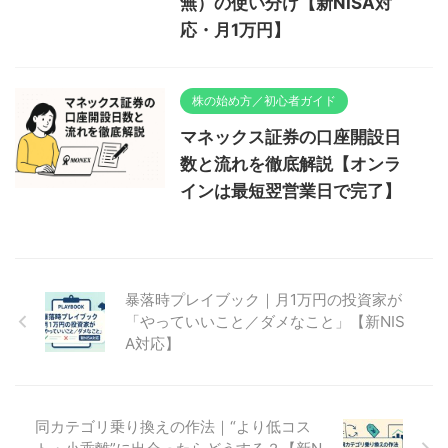
無）の使い分け【新NISA対
応・月1万円】
株の始め方／初心者ガイド
マネックス証券の口座開設日
数と流れを徹底解説【オンラ
インは最短翌営業日で完了】
暴落時プレイブック｜月1万円の投資家が
「やっていいこと／ダメなこと」【新NIS
A対応】
同カテゴリ乗り換えの作法｜“より低コス