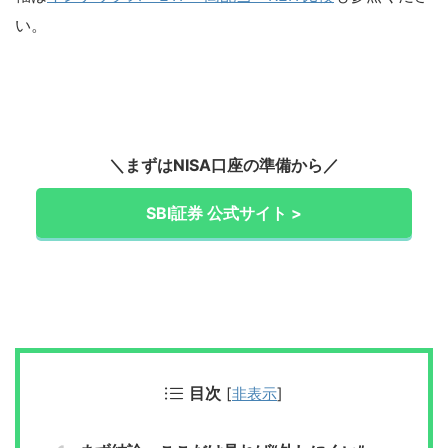
い。
＼まずはNISA口座の準備から／
SBI証券 公式サイト >
目次
[
非表示
]