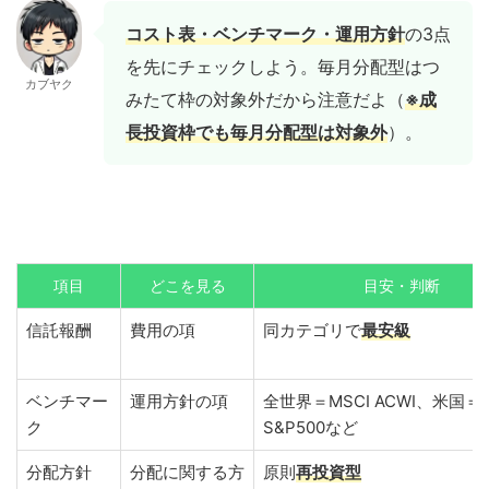
コスト表・ベンチマーク・運用方針
の3点
を先にチェックしよう。毎月分配型はつ
カブヤク
みたて枠の対象外だから注意だよ（
※成
長投資枠でも毎月分配型は対象外
）。
項目
どこを見る
目安・判断
信託報酬
費用の項
同カテゴリで
最安級
ベンチマー
運用方針の項
全世界＝MSCI ACWI、米国＝
ク
S&P500など
分配方針
分配に関する方
原則
再投資型