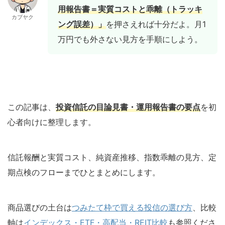
用報告書＝実質コストと乖離（トラッキ
カブヤク
ング誤差）」
を押さえれば十分だよ。月1
万円でも外さない見方を手順にしよう。
この記事は、
投資信託の目論見書・運用報告書の要点
を初
心者向けに整理します。
信託報酬と実質コスト、純資産推移、指数乖離の見方、定
期点検のフローまでひとまとめにします。
商品選びの土台は
つみたて枠で買える投信の選び方
、比較
軸は
インデックス・ETF・高配当・REIT比較
も参照くださ