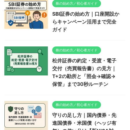
株の始め方／初心者ガイド
SBI証券の始め方｜口座開設か
らキャンペーン活用まで完全
ガイド
株の始め方／初心者ガイド
松井証券の約定・受渡・電子
交付（売買報告書）の見方｜
T+2の勘所と「照会→確認→
保管」まで30秒ルーチン
株の始め方／初心者ガイド
守りの足し方｜国内債券・先
進国債券・米国債（ヘッジ有