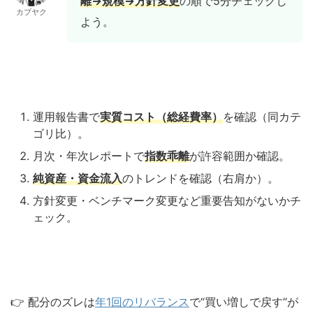
離→規模→方針変更
の順で5分チェックし
カブヤク
よう。
運用報告書で
実質コスト（総経費率）
を確認（同カテ
ゴリ比）。
月次・年次レポートで
指数乖離
が許容範囲か確認。
純資産・資金流入
のトレンドを確認（右肩か）。
方針変更・ベンチマーク変更など重要告知がないかチ
ェック。
👉 配分のズレは
年1回のリバランス
で“買い増しで戻す”が