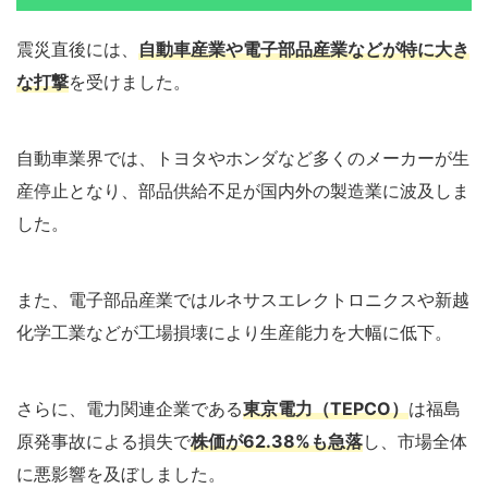
震災直後には、
自動車産業や電子部品産業などが特に大き
な打撃
を受けました。
自動車業界では、トヨタやホンダなど多くのメーカーが生
産停止となり、部品供給不足が国内外の製造業に波及しま
した。
また、電子部品産業ではルネサスエレクトロニクスや新越
化学工業などが工場損壊により生産能力を大幅に低下。
さらに、電力関連企業である
東京電力（TEPCO）
は福島
原発事故による損失で
株価が62.38%も急落
し、市場全体
に悪影響を及ぼしました。