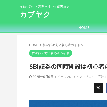
うねり取りと高配当株で１億円稼ぐ
カブヤク
HOME
HOME
>
株の始め方／初心者ガイド
>
株の始め方／初心者ガイド
SBI証券の同時開設は初心
2025年9月9日