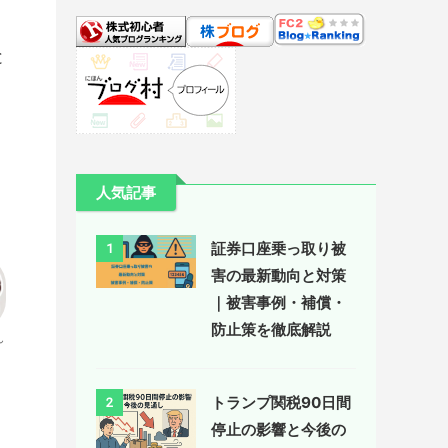
と
さ
人気記事
証券口座乗っ取り被
1
害の最新動向と対策
｜被害事例・補償・
防止策を徹底解説
ん
トランプ関税90日間
2
停止の影響と今後の