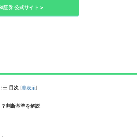
BI証券 公式サイト >
目次
[
非表示
]
き？判断基準を解説