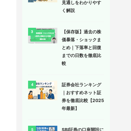
見通しをわかりやす
く解説
【保存版】過去の株
3
価暴落・ショックま
とめ｜下落率と回復
までの日数を徹底比
較
証券会社ランキング
4
｜おすすめネット証
券を徹底比較【2025
年最新】
SBI証券の口座開設に
5