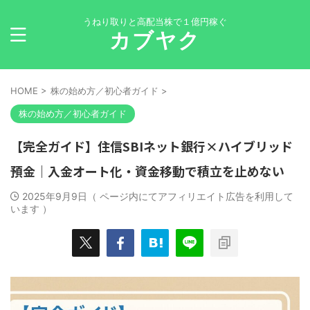
うねり取りと高配当株で１億円稼ぐ
カブヤク
HOME
>
株の始め方／初心者ガイド
>
株の始め方／初心者ガイド
【完全ガイド】住信SBIネット銀行×ハイブリッド
預金｜入金オート化・資金移動で積立を止めない
2025年9月9日