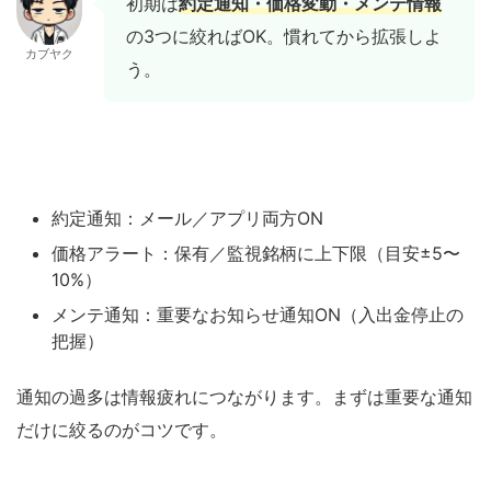
初期は
約定通知・価格変動・メンテ情報
の3つに絞ればOK。慣れてから拡張しよ
カブヤク
う。
約定通知：メール／アプリ両方ON
価格アラート：保有／監視銘柄に上下限（目安±5〜
10%）
メンテ通知：重要なお知らせ通知ON（入出金停止の
把握）
通知の過多は情報疲れにつながります。まずは重要な通知
だけに絞るのがコツです。