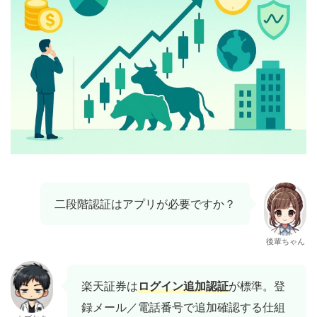
二段階認証はアプリが必要ですか？
後輩ちゃん
楽天証券は
ログイン追加認証
が標準。登
録メール／電話番号で追加確認する仕組