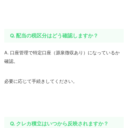
Q. 配当の税区分はどう確認しますか？
A. 口座管理で特定口座（源泉徴収あり）になっているか
確認。
必要に応じて手続きしてください。
Q. クレカ積立はいつから反映されますか？