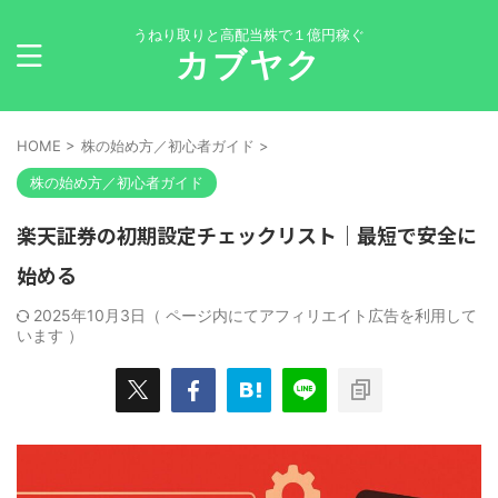
うねり取りと高配当株で１億円稼ぐ
カブヤク
HOME
>
株の始め方／初心者ガイド
>
株の始め方／初心者ガイド
楽天証券の初期設定チェックリスト｜最短で安全に
始める
2025年10月3日