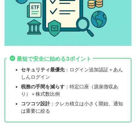
最短で安全に始める3ポイント
セキュリティ最優先
：ログイン追加認証＋あん
しんログイン
税務の手間を減らす
：特定口座（源泉徴収あ
り）＋株式数比例
コツコツ設計
：クレカ積立は小さく開始、通知
は重要に絞る