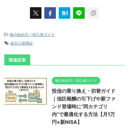
-
株の始め方／初心者ガイド
-
楽天口座開設
関連記事
株の始め方／初心者ガイド
投信の乗り換え・切替ガイド
｜信託報酬の引下げや新ファ
ンド登場時に“同カテゴリ
内”で最適化する方法【月1万
円×新NISA】