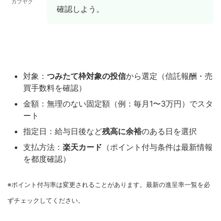
カブヤク
確認しよう。
対象：
つみたて枠対象の投信
から選定（信託報酬・売
買手数料を確認）
金額：無理のない固定額（例：毎月1〜3万円）でスタ
ート
指定日：給与日後など
残高に余裕
のある日を選択
支払方法：
楽天カード
（ポイント付与条件は最新情報
を都度確認）
※ポイント付与率は変更されることがあります。最新の進呈率一覧を必
ずチェックしてください。