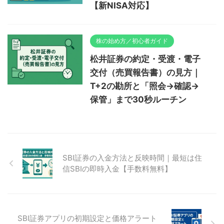
【新NISA対応】
株の始め方／初心者ガイド
松井証券の約定・受渡・電子
交付（売買報告書）の見方｜
T+2の勘所と「照会→確認→
保管」まで30秒ルーチン
SBI証券の入金方法と反映時間｜最短は住
信SBIの即時入金【手数料無料】
SBI証券アプリの初期設定と価格アラート