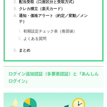
配当受取（口座区分と受取方式）
クレカ積立（楽天カード）
通知・価格アラート（約定／変動／メン
テ）
初期設定チェック表（推奨値）
よくある質問
まとめ
ログイン追加認証（多要素認証）と「あんしん
ログイン」