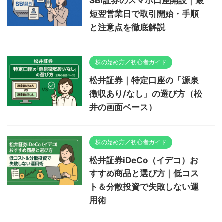
SBI証券のスマホ口座開設｜最
短翌営業日で取引開始・手順
と注意点を徹底解説
株の始め方／初心者ガイド
松井証券｜特定口座の「源泉
徴収あり/なし」の選び方（松
井の画面ベース）
株の始め方／初心者ガイド
松井証券iDeCo（イデコ）お
すすめ商品と選び方｜低コス
ト＆分散投資で失敗しない運
用術