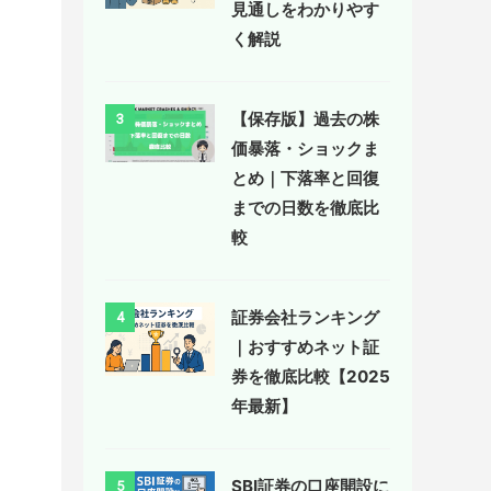
見通しをわかりやす
く解説
【保存版】過去の株
3
価暴落・ショックま
とめ｜下落率と回復
までの日数を徹底比
較
証券会社ランキング
4
｜おすすめネット証
券を徹底比較【2025
年最新】
SBI証券の口座開設に
5