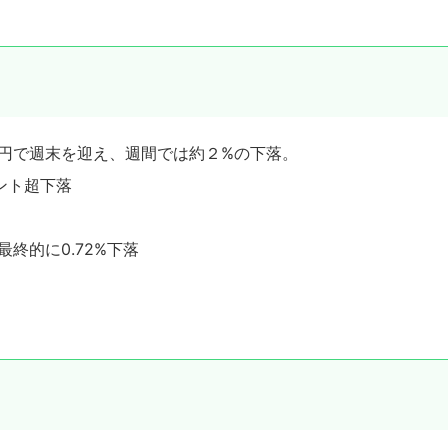
7.02円で週末を迎え、週間では約２%の下落。
イント超下落
終的に0.72%下落