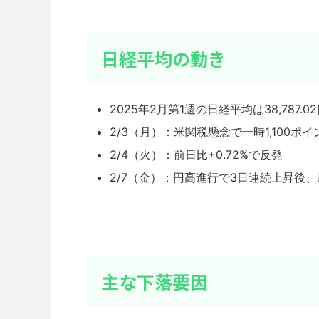
日経平均の動き
2025年2月第1週の日経平均は38,78
2/3（月）：米関税懸念で一時1,100ポ
2/4（火）：前日比+0.72%で反発
2/7（金）：円高進行で3日連続上昇後、最
主な下落要因