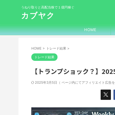
うねり取りと高配当株で１億円稼ぐ
カブヤク
HOME
HOME
>
トレード結果
>
トレード結果
【トランプショック？】20
2025年3月5日