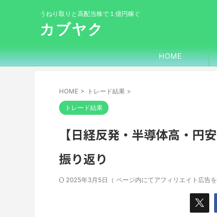
うねり取りと高配当株で１億円稼ぐ
カブヤク
HOME
HOME
>
トレード結果
>
トレード結果
【日経反発・半導体高・円安進
振り返り
2025年3月5日