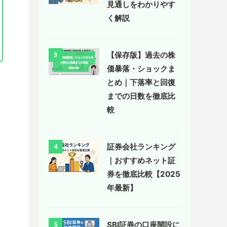
見通しをわかりやす
く解説
【保存版】過去の株
3
価暴落・ショックま
とめ｜下落率と回復
までの日数を徹底比
較
証券会社ランキング
4
｜おすすめネット証
券を徹底比較【2025
年最新】
SBI証券の口座開設に
5