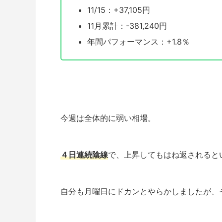
11/15：+37,105円
11月累計：-381,240円
年間パフォーマンス：+1.8％
今週は全体的に弱い相場。
４日連続陰線
で、上昇してもはね返されると
自分も月曜日にドカンとやらかしましたが、