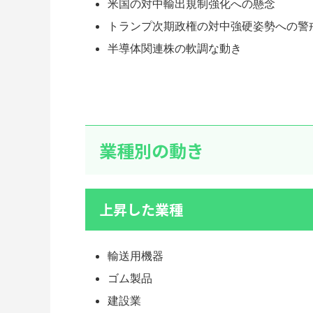
米国の対中輸出規制強化への懸念
トランプ次期政権の対中強硬姿勢への警
半導体関連株の軟調な動き
業種別の動き
上昇した業種
輸送用機器
ゴム製品
建設業