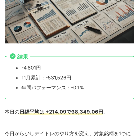
結果
-4,801円
11月累計：-531,526円
年間パフォーマンス：-0.1％
本日の
日経平均は +214.09で38,349.06円
。
今日から少しデイトレのやり方を変え、対象銘柄を1つに